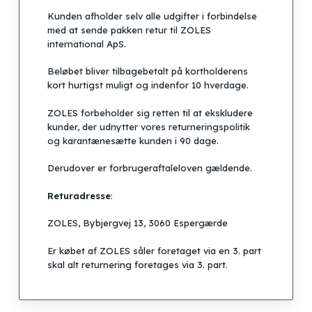
Kunden afholder selv alle udgifter i forbindelse
med at sende pakken retur til ZOLES
international ApS.
Beløbet bliver tilbagebetalt på kortholderens
kort hurtigst muligt og indenfor 10 hverdage.
ZOLES forbeholder sig retten til at ekskludere
kunder, der udnytter vores returneringspolitik
og karantænesætte kunden i 90 dage.
Ingen varer i kurven.
Derudover er forbrugeraftaleloven gældende.
Go to shop
Returadresse
:
ZOLES, Bybjergvej 13, 3060 Espergærde
Er købet af ZOLES såler foretaget via en 3. part
skal alt returnering foretages via 3. part.