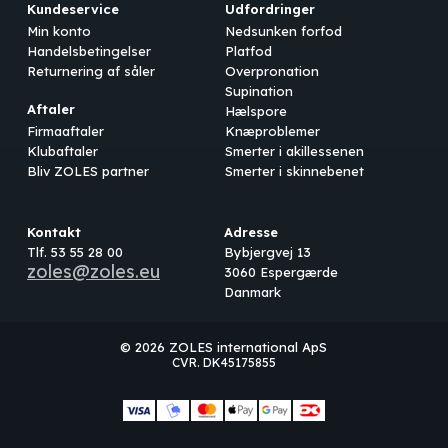
Kundeservice
Udfordringer
Min konto
Nedsunken forfod
Handelsbetingelser
Platfod
Returnering af såler
Overpronation
Supination
Aftaler
Hælspore
Firmaaftaler
Knæproblemer
Klubaftaler
Smerter i akillessenen
Bliv ZOLES partner
Smerter i skinnebenet
Kontakt
Adresse
Tlf. 53 55 28 00
Bybjergvej 13
zoles@zoles.eu
3060 Espergærde
Danmark
© 2026 ZOLES international ApS
CVR. DK45175855