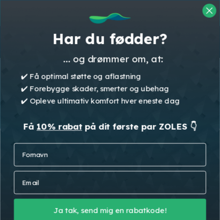
Skip
👉 Klik her for at starte din GRATIS
to
fodanalyse 👈
Cart
Close
main
Start her
Cart
Close
Har du fødder?
content
Menu
Menu
... og drømmer om, at:
✔️ Få optimal støtte og aflastning
Returnering af såler
✔️ Forebygge skader, smerter og ubehag
✔️ Opleve ultimativ komfort hver eneste dag
Navn
*
Få
10% rabat
på dit første par ZOLES 👇
Fornavn
F
L
i
a
Email
*
r
s
Email
s
t
t
Ordrenummer
*
Ja tak, send mig en rabatkode!