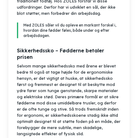
traditionelt fodtøj. Hos ZOLES forstår vi disse
udfordringer. Derfor har vi udviklet en sål, der ikke
blot støtter, men forbedrer din arbejdsdag.
Med ZOLES såler vil du opleve en markant forskel i,
hvordan dine fødder føles, både under og efter
arbejdsdagen.
Sikkerhedssko – Fødderne betaler
prisen
Selvom mange sikkerhedssko med årene er blevet
bedre til også at tage højde for de ergonomiske
hensyn, er det vigtigt at huske, at sikkerhedssko
først og fremmest er designet til at beskytte mod
ydre farer som tunge genstande, skarpe materialer
og elektriske stød. Deres primære formål er at sikre
fødderne mod disse umiddelbare trusler, og derfor
er de ofte tunge og stive. Så trods fremskridt inden
for ergonomi, er sikkerhedsskoene stadig ikke altid
optimalt designet til at støtte foden på en måde, der
forebygger de mere subtile, men skadelige,
langsigtede effekter af fysisk slid.