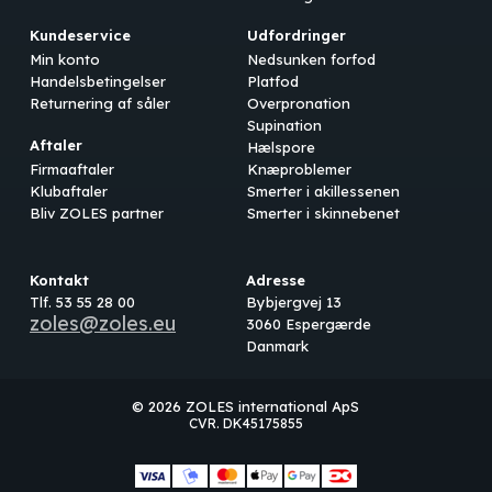
Kundeservice
Udfordringer
Min konto
Nedsunken forfod
Handelsbetingelser
Platfod
Returnering af såler
Overpronation
Supination
Aftaler
Hælspore
Firmaaftaler
Knæproblemer
Klubaftaler
Smerter i akillessenen
Bliv ZOLES partner
Smerter i skinnebenet
Kontakt
Adresse
Tlf. 53 55 28 00
Bybjergvej 13
zoles@zoles.eu
3060 Espergærde
Danmark
© 2026 ZOLES international ApS
CVR. DK45175855