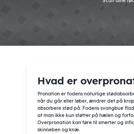
Scan dine fø
Hvad er overprona
Pronation er fodens naturlige stødabsorbe
når du går eller løber, ændrer det på kr
absorbere stød på. Fodens svangbue flade
at man ikke kun støtter på hælen og forf
Overpronation kan føre til smerter og inf
skinneben og knæ.