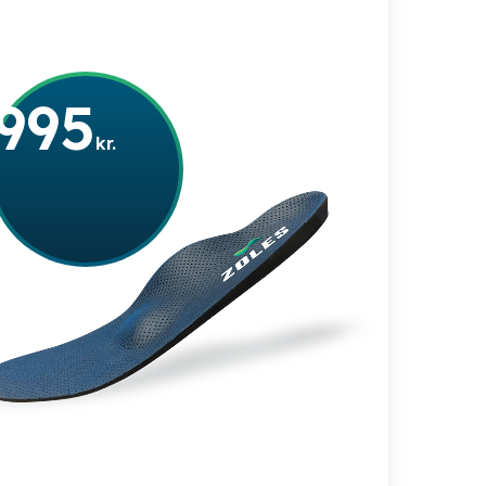
Go to shop
fra
995
kr.