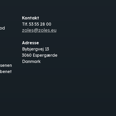
Kontakt
Tlf. 53 55 28 00
fod
zoles@zoles.eu
Adresse
Bybjergvej 13
3060 Espergærde
Danmark
ssenen
ebenet