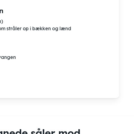
n
n)
om stråler op i bækken og lænd
svangen
ignede såler mod