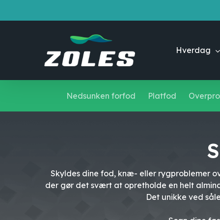
Skip
to
main
content
Hverdag
Nedsunken forfod
Platfod
Overpro
S
Skyldes dine fod, knæ- eller rygproblemer o
der gør det svært at opretholde en helt almi
Det unikke ved såler