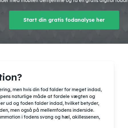
dder med mobilen derhjemme og få en gratis digital fodan
Start din gratis fodanalyse her
tion?
ring, men hvis din fod falder for meget indad,
oppens naturlige måde at fordele vægten og
r ud og foden falder indad, hvilket betyder,
oden, men også på mellemfodens inderside.
lammation i fodens svang og hæl, akillessenen,