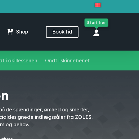
Close
Cart
Start her
Shop
Book tid
t i akillessenen
Ondt i skinnebenet
on
 i både spændinger, ømhed og smerter,
ecialdesignede indlægssåler fra ZOLES.
orm og behov.