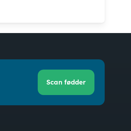
Scan
fødder
Scan fødder