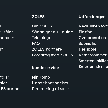
ZOLES
Udfordringer
d
Om ZOLES
Nedsunken for
l såler
Sådan gør du – guide
Platfod
rhandler
Teknologi
Overpronation
FAQ
Supination
rt
ZOLES Partnere
Hælspore
Foredrag med ZOLES
Knæproblemer
Smerter i akille
Smerter i skinn
Kundeservice
taler
Min konto
aler
Handelsbetingelser
LES partner
Returnering af såler