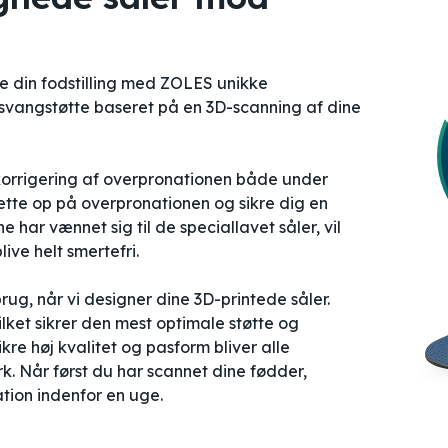
re din fodstilling med ZOLES unikke
 svangstøtte baseret på en 3D-scanning af dine
korrigering af overpronationen både under
ette op på overpronationen og sikre dig en
 har vænnet sig til de speciallavet såler, vil
ive helt smertefri.
ug, når vi designer dine 3D-printede såler.
ilket sikrer den mest optimale støtte og
ikre høj kvalitet og pasform bliver alle
k. Når først du har scannet dine fødder,
ion indenfor en uge.