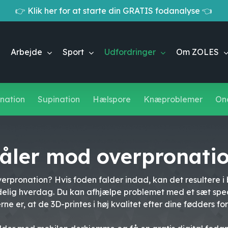
👉 Klik her for at starte din GRATIS fodanalyse 👈
Cart
Arbejde
Sport
Udfordringer
Om ZOLES
nation
Supination
Hælspore
Knæproblemer
Ond
åler mod overpronati
verpronation? Hvis foden falder indad, kan det resultere
ndelig hverdag. Du kan afhjælpe problemet med et sæt sp
ne er, at de 3D-printes i høj kvalitet efter dine fødders f