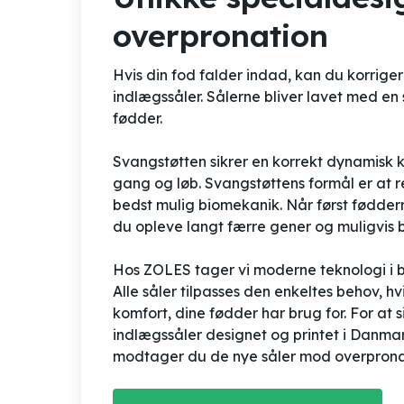
overpronation
Hvis din fod falder indad, kan du korrige
indlægssåler. Sålerne bliver lavet med en
fødder.
Svangstøtten sikrer en korrekt dynamisk 
gang og løb. Svangstøttens formål er at r
bedst mulig biomekanik. Når først fødderne
du opleve langt færre gener og muligvis bl
Hos ZOLES tager vi moderne teknologi i br
Alle såler tilpasses den enkeltes behov, hv
komfort, dine fødder har brug for. For at s
indlægssåler designet og printet i Danmar
modtager du de nye såler mod overpronat