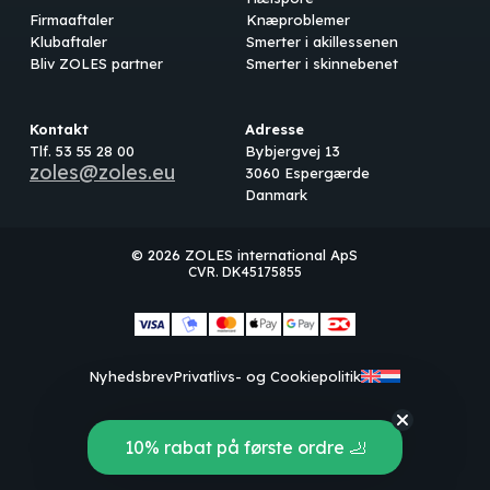
Firmaaftaler
Knæproblemer
Klubaftaler
Smerter i akillessenen
Bliv ZOLES partner
Smerter i skinnebenet
Kontakt
Adresse
Tlf. 53 55 28 00
Bybjergvej 13
zoles@zoles.eu
3060 Espergærde
Danmark
© 2026 ZOLES international ApS
CVR. DK45175855
Subtotal:
0,00
kr.
Nyhedsbrev
Privatlivs- og Cookiepolitik
Se kurv
Kasse
10% rabat på første ordre 🦶