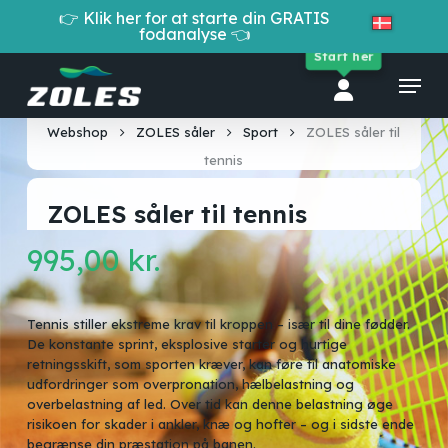
Skip
👉 Klik her for at starte din GRATIS
to
fodanalyse 👈
Cart
Close
main
Start her
Cart
Close
content
Menu
Menu
Webshop
ZOLES såler
Sport
ZOLES såler til
tennis
ZOLES såler til tennis
995,00
kr.
Tennis stiller ekstreme krav til kroppen – især til dine fødder.
De konstante sprint, eksplosive starter og hurtige
retningsskift, som sporten kræver, kan føre til anatomiske
udfordringer som overpronation, hælbelastning og
overbelastning af led. Over tid kan denne belastning øge
risikoen for skader i ankler, knæ og hofter – og i sidste ende
begrænse din præstation på banen.