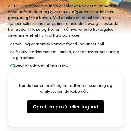
ZOLES® ortopædiske indlægssåler er udviklet til at modvirke
disse udfordringer og give dig en afgørende fordel hver
gang, du går på banen. Ved at sikre en stabil fodstilling
hjælper sålerne med at optimere hele din bevægelseskæde –
fra fødder til knæ og hofter – så hver eneste bevægelse
bliver mere effektiv, kraftfuld og sikker.
Stabil og anatomisk korrekt fodstilling under spil
Effektiv støddæmpning i hælen, der reducerer belastning
og træthed
Specifikt udviklet til tennissko
Når du har en profil og har udført en scanning og
analyse, kan du købe såler.
Opret en profil eller log ind