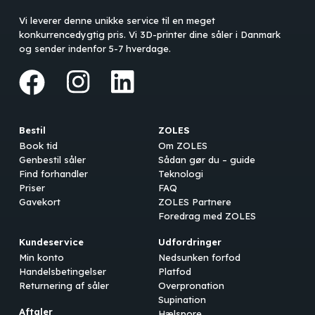
Vi leverer denne unikke service til en meget
konkurrencedygtig pris. Vi 3D-printer dine såler i Danmark
og sender indenfor 5-7 hverdage.
Bestil
ZOLES
Book tid
Om ZOLES
Genbestil såler
Sådan gør du – guide
Find forhandler
Teknologi
Priser
FAQ
Gavekort
ZOLES Partnere
Foredrag med ZOLES
Kundeservice
Udfordringer
Min konto
Nedsunken forfod
Handelsbetingelser
Platfod
Returnering af såler
Overpronation
Supination
Aftaler
Hælspore