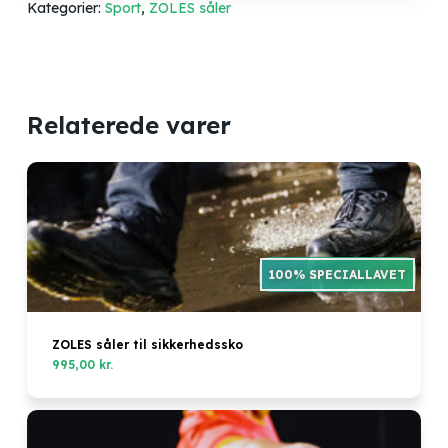
Kategorier:
Sport
,
ZOLES såler
Relaterede varer
ZOLES såler til sikkerhedssko
995,00
kr.