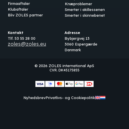
Firmaaftaler
Knæproblemer
Klubaftaler
Smerter i akillessenen
Bliv ZOLES partner
Smerter i skinnebenet
Kontakt
Adresse
Tlf. 53 55 28 00
Bybjergvej 13
zoles@zoles.eu
3060 Espergærde
Danmark
© 2026 ZOLES international ApS
CVR. DK45175855
Subtotal:
0,00
kr.
Nyhedsbrev
Privatlivs- og Cookiepolitik
Se kurv
Kasse