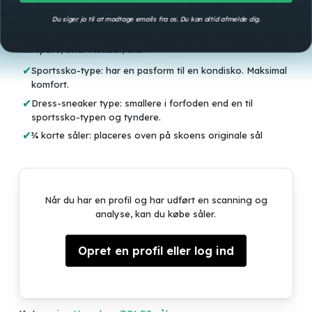
Alle såler er 3D-printet i TPU belagt med Poron og
Du siger ja til at modtage emails fra os. Du kan altid afmelde dig.
Onsteam
Ⓡ antibakterielt cover. Sålerne designes 100% til dig
og dit behov, hvad end du har nedsunken forfod, platfod,
hælspore, ondt i knæet, etc.
Sportssko-type: har en pasform til en kondisko. Maksimal
komfort.
Dress-sneaker type: smallere i forfoden end en til
sportssko-typen og tyndere.
¾ korte såler: placeres oven på skoens originale sål
Når du har en profil og har udført en scanning og
analyse, kan du købe såler.
Opret en profil eller log ind