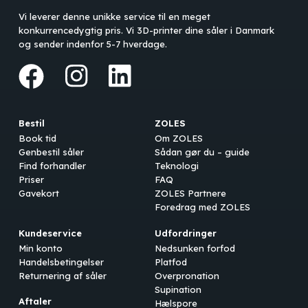
Vi leverer denne unikke service til en meget
konkurrencedygtig pris. Vi 3D-printer dine såler i Danmark
og sender indenfor 5-7 hverdage.
Bestil
ZOLES
Book tid
Om ZOLES
Genbestil såler
Sådan gør du – guide
Find forhandler
Teknologi
Priser
FAQ
Gavekort
ZOLES Partnere
Foredrag med ZOLES
Kundeservice
Udfordringer
Min konto
Nedsunken forfod
Handelsbetingelser
Platfod
Returnering af såler
Overpronation
Supination
Aftaler
Hælspore