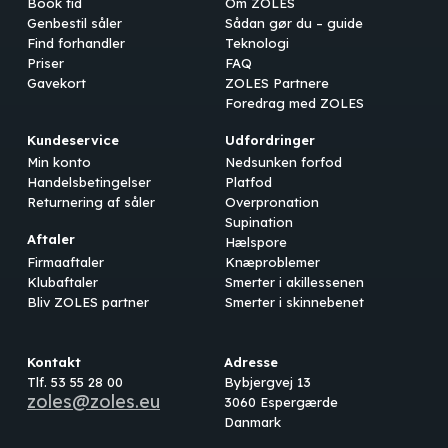
Book tid
Om ZOLES
Genbestil såler
Sådan gør du – guide
Find forhandler
Teknologi
Priser
FAQ
Gavekort
ZOLES Partnere
Foredrag med ZOLES
Kundeservice
Udfordringer
Min konto
Nedsunken forfod
Handelsbetingelser
Platfod
Returnering af såler
Overpronation
Supination
Aftaler
Hælspore
Firmaaftaler
Knæproblemer
Klubaftaler
Smerter i akillessenen
Bliv ZOLES partner
Smerter i skinnebenet
Kontakt
Adresse
Tlf. 53 55 28 00
Bybjergvej 13
zoles@zoles.eu
3060 Espergærde
Danmark