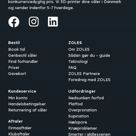
konkurrencedygtig pris. Vi 3D-printer dine såler i Danmark
og sender indenfor 5-7 hverdage.
Bestil
ZOLES
Book tid
Om ZOLES
Genbestil såler
Sådan gør du – guide
Find forhandler
Teknologi
Priser
FAQ
Gavekort
ZOLES Partnere
Foredrag med ZOLES
Kundeservice
Udfordringer
Min konto
Nedsunken forfod
Handelsbetingelser
Platfod
Returnering af såler
Overpronation
Supination
Aftaler
Hælspore
Firmaaftaler
Knæproblemer
Klubaftaler
Smerter i akillessenen