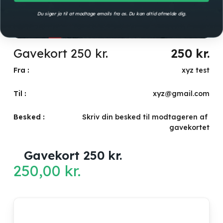
Du siger ja til at modtage emails fra os. Du kan altid afmelde dig.
Gavekort 250 kr.
250
kr.
Fra :
xyz test
Til :
xyz@gmail.com
Besked :
Skriv din besked til modtageren af ​​
gavekortet
Gavekort 250 kr.
250,00
kr.