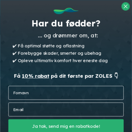
Skip
👉 Klik her for at starte din GRATIS
to
fodanalyse 👈
Cart
Close
main
Start her
Cart
Close
Har du fødder?
content
Menu
Menu
... og drømmer om, at:
Webshop
Gavekort
Gavekort 250 kr.
✔️ Få optimal støtte og aflastning
✔️ Forebygge skader, smerter og ubehag
✔️ Opleve ultimativ komfort hver eneste dag
Få
10% rabat
på dit første par ZOLES 👇
Fornavn
Email
Ja tak, send mig en rabatkode!