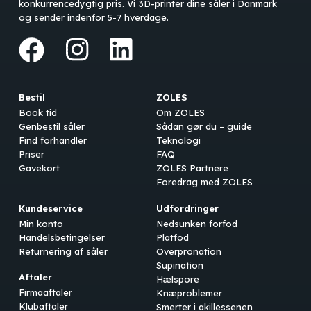
konkurrencedygtig pris. Vi 3D-printer dine såler i Danmark
og sender indenfor 5-7 hverdage.
Bestil
ZOLES
Book tid
Om ZOLES
Genbestil såler
Sådan gør du – guide
Find forhandler
Teknologi
Priser
FAQ
Gavekort
ZOLES Partnere
Foredrag med ZOLES
Kundeservice
Udfordringer
Min konto
Nedsunken forfod
Handelsbetingelser
Platfod
Returnering af såler
Overpronation
Supination
Aftaler
Hælspore
Firmaaftaler
Knæproblemer
Klubaftaler
Smerter i akillessenen