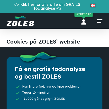
Skip
👉 Klik her for at starte din GRATIS
to
fodanalyse 👈
Cart
Close
main
Start her
Cart
Close
content
Menu
Menu
Cookies på ZOLES’ website
Få en gratis fodanalyse
og bestil ZOLES
Kan lindre fod, ryg og knæ problemer
Tager 10 minutter
+11.000 går dagligt i ZOLES