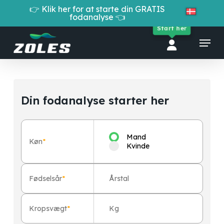
Skip
👉 Klik her for at starte din GRATIS
to
fodanalyse 👈
Cart
Close
main
Start her
Cart
Close
content
Menu
Menu
Din fodanalyse starter her
Mand
Køn
*
Kvinde
Fødselsår
*
Kropsvægt
*