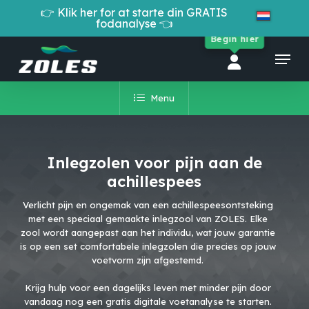
Skip
👉 Klik her for at starte din GRATIS
to
fodanalyse 👈
Cart
Close
main
Begin hier
Cart
Close
content
Menu
Menu
Menu
Inlegzolen voor pijn aan de
achillespees
Verlicht pijn en ongemak van een achillespeesontsteking
met een speciaal gemaakte inlegzool van ZOLES. Elke
zool wordt aangepast aan het individu, wat jouw garantie
is op een set comfortabele inlegzolen die precies op jouw
voetvorm zijn afgestemd.
Krijg hulp voor een dagelijks leven met minder pijn door
vandaag nog een gratis digitale voetanalyse te starten.