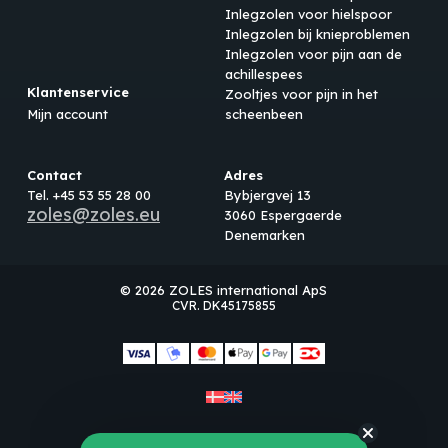
Inlegzolen voor hielspoor
Inlegzolen bij knieproblemen
Inlegzolen voor pijn aan de
achillespees
Klantenservice
Zooltjes voor pijn in het
Mijn account
scheenbeen
Contact
Adres
Tel. +45 53 55 28 00
Bybjergvej 13
zoles@zoles.eu
3060 Espergaerde
Denemarken
© 2026 ZOLES international ApS
CVR. DK45175855
Subtotaal:
€
0.00
Bekijk winkelwagen
Afrekenen