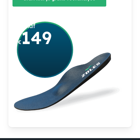
vanaf
149
€