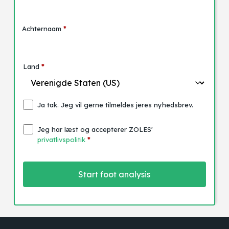
Achternaam
*
Land
*
Geen producten in de winkelwagen.
Ja tak. Jeg vil gerne tilmeldes jeres nyhedsbrev.
Go to shop
Jeg har læst og accepterer ZOLES'
privatlivspolitik
*
Start foot analysis