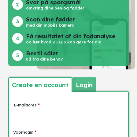
Svar på spørgsmål
omkring dine ben og fødder
Scan dine fødder
med din mobils kamera
Få resultatet af din fodanalyse
og hør hvad ZOLES kan gøre for dig
Bestil såler
ud fra dine behov
Create en account
Login
Vereist
E-mailadres
*
Voornaam
*