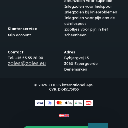
Steunzolen voor supinatie
Inlegzolen voor hielspoor
Inlegzolen bij knieproblemen
Inlegzolen voor pijn aan de
achillespees
Klantenservice
Zooltjes voor pijn in het
Mijn account
scheenbeen
Contact
Adres
Tel. +45 53 55 28 00
Bybjergvej 13
zoles@zoles.eu
3060 Espergaerde
Denemarken
© 2026 ZOLES international ApS
CVR. DK45175855
Subtotaal:
€
0.00