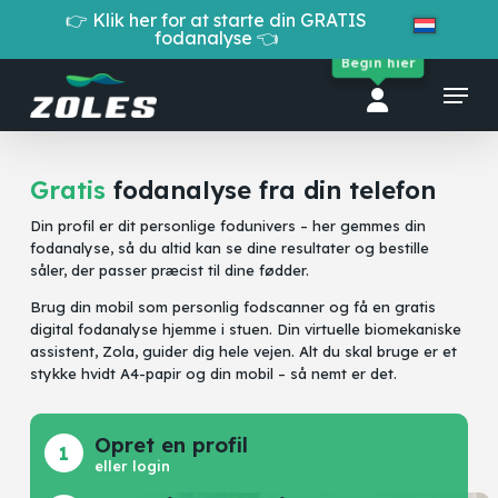
Skip
👉 Klik her for at starte din GRATIS
to
fodanalyse 👈
Cart
Close
main
Begin hier
Cart
Close
content
Menu
Menu
Gratis
fodanalyse fra din telefon
Din profil er dit personlige fodunivers – her gemmes din
fodanalyse, så du altid kan se dine resultater og bestille
såler, der passer præcist til dine fødder.
Brug din mobil som personlig fodscanner og få en gratis
digital fodanalyse hjemme i stuen. Din virtuelle biomekaniske
assistent, Zola, guider dig hele vejen. Alt du skal bruge er et
stykke hvidt A4-papir og din mobil – så nemt er det.
Opret en profil
eller login