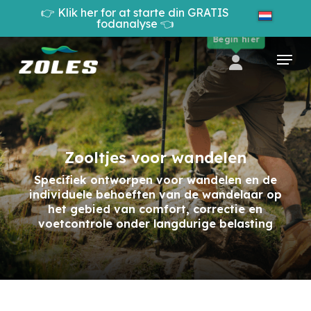
Skip
👉 Klik her for at starte din GRATIS
to
fodanalyse 👈
Cart
Close
main
Begin hier
Cart
Close
content
Menu
Menu
Zooltjes voor wandelen
Specifiek ontworpen voor wandelen en de
individuele behoeften van de wandelaar op
het gebied van comfort, correctie en
voetcontrole onder langdurige belasting