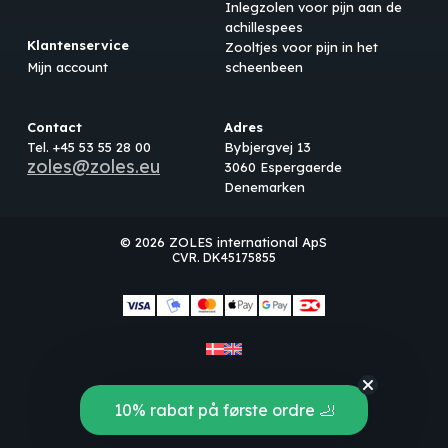
Inlegzolen voor pijn aan de
achillespees
Klantenservice
Zooltjes voor pijn in het
Mijn account
scheenbeen
Contact
Adres
Tel. +45 53 55 28 00
Bybjergvej 13
zoles@zoles.eu
3060 Espergaerde
Denemarken
© 2026 ZOLES international ApS
CVR. DK45175855
Subtotaal:
€
0.00
Bekijk winkelwagen
Afrekenen
10% rabat på første ordre 🦶