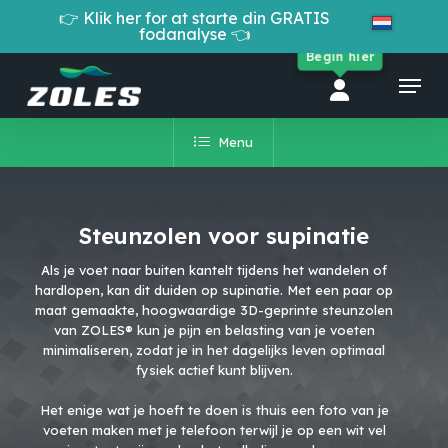
Skip
👉 Klik her for at starte din GRATIS
to
fodanalyse 👈
Cart
Close
main
Begin hier
Cart
Close
content
Menu
Menu
Menu
Steunzolen voor supinatie
Als je voet naar buiten kantelt tijdens het wandelen of
hardlopen, kan dit duiden op supinatie. Met een paar op
maat gemaakte, hoogwaardige 3D-geprinte steunzolen
van ZOLES® kun je pijn en belasting van je voeten
minimaliseren, zodat je in het dagelijks leven optimaal
fysiek actief kunt blijven.
Het enige wat je hoeft te doen is thuis een foto van je
voeten maken met je telefoon terwijl je op een wit vel