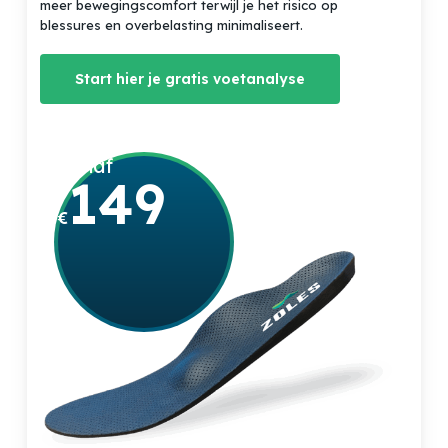
Geen producten in de winkelwagen.
meer bewegingscomfort terwijl je het risico op
blessures en overbelasting minimaliseert.
Go to shop
Start hier je gratis voetanalyse
vanaf
149
€