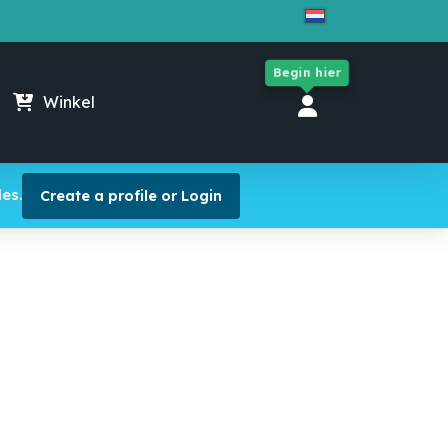
Close
Cart
Begin hier
Winkel
es.
Create a profile or Login