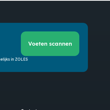
 producten in de winkelwagen.
Go to shop
Voeten
scannen
Voeten scannen
lijks in ZOLES