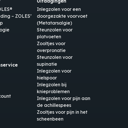
®
Uitdagingen
OLES®
Inlegzolen voor een
ding – ZOLES’
doorgezakte voorvoet
pp
(Metatarsalgie)
ogie
Steunzolen voor
platvoeten
Zooltjes voor
overpronatie
Steunzolen voor
supinatie
nservice
Inlegzolen voor
hielspoor
Inlegzolen bij
knieproblemen
count
Inlegzolen voor pijn aan
de achillespees
Zooltjes voor pijn in het
scheenbeen