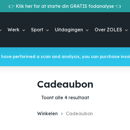
👉 Klik her for at starte din GRATIS fodanalyse 👈
Cart
Werk
Sport
Uitdagingen
Over ZOLES
 have performed a scan and analysis, you can purchase insol
Cadeaubon
Toont alle 4 resultaat
Winkelen
Cadeaubon