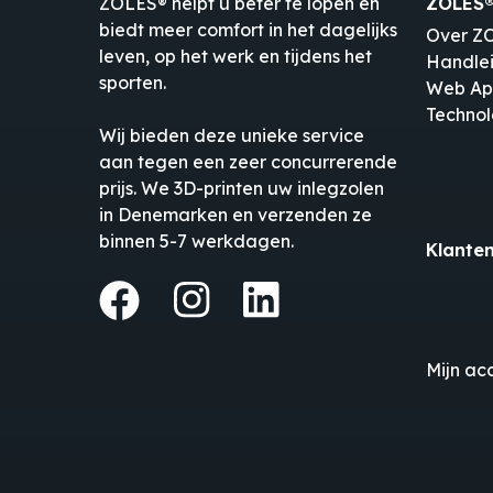
ZOLES® helpt u beter te lopen en
ZOLES
biedt meer comfort in het dagelijks
Over Z
leven, op het werk en tijdens het
Handlei
sporten.
Web A
Technol
Wij bieden deze unieke service
aan tegen een zeer concurrerende
prijs. We 3D-printen uw inlegzolen
in Denemarken en verzenden ze
binnen 5-7 werkdagen.
Klante
Mijn ac