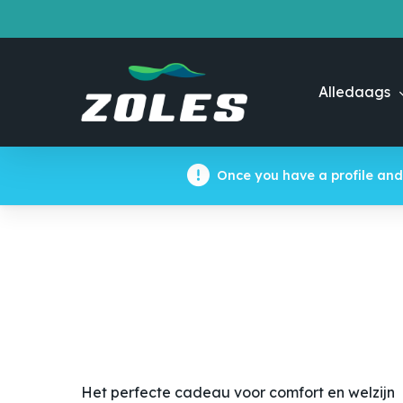
Skip
to
main
content
Alledaags
Once you have a profile and
Het perfecte cadeau voor comfort en welzijn